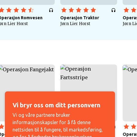
Operasjon Romvesen
Operasjon Traktor
Operas
ørn Lier Horst
Jørn Lier Horst
Jørn Li
Vi bryr oss om ditt personvern
Vi og våre partnere bruker
informasjonskapsler for å få denne
nettsiden til å fungere, til markedsføring,
Operasjon Fangejakt
Operasjon Fartsstripe
Operas