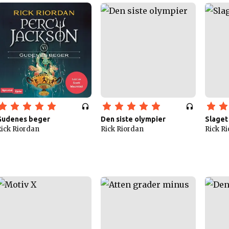
Gudenes beger
Den siste olympier
Slaget
ick Riordan
Rick Riordan
Rick R