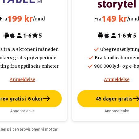
199 kr
149 kr
Fra
/mnd
Fra
/mn
1-6
5
1-6
5
is fra 199 kroner i måneden
Ubegrenset lyttin
 ukers gratis prøveperiode
Bra familieabonnem
ting fra opptil seks enheter
900 000 lyd- og e-b
Anmeldelse
Anmeldelse
røv gratis i 6 uker
45 dager gratis
Annonselenke
Annonselenke
lsen på den provisjonen vi mottar.