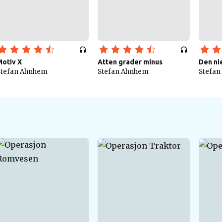
Motiv X
Atten grader minus
Den ni
Stefan Ahnhem
Stefan Ahnhem
Stefa