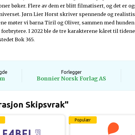
oner bøker. Flere av dem er blitt filmatisert, og det er og
iverset. Jørn Lier Horst skriver spennende og realistisk
ene møter vi barna Tiril og Oliver, sammen med hunde
 forbrytere. I 2022 ble de tre karakterene kåret til tid
stedet Bok 365.
gde
Forlegger
1m
Bonnier Norsk Forlag AS
rasjon Skipsvrak"
Populær