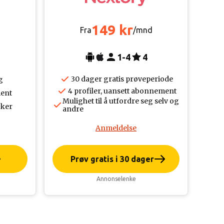
149 kr
d
Fra
/mnd
1-4
4
30 dager gratis prøveperiode
g
4 profiler, uansett abonnement
ent
Mulighet til å utfordre seg selv og
øker
andre
Anmeldelse
Prøv gratis i 30 dager
Annonselenke