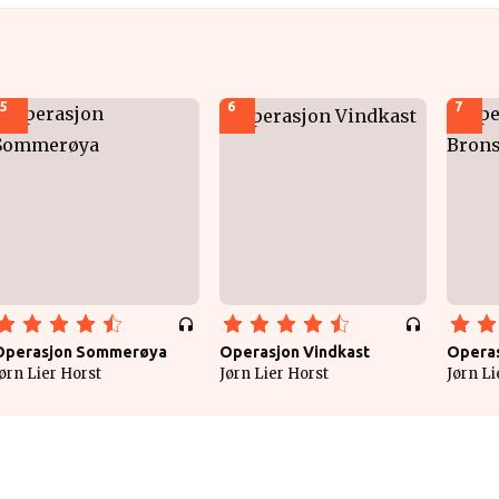
5
6
7
Operasjon Sommerøya
Operasjon Vindkast
Operas
ørn Lier Horst
Jørn Lier Horst
Jørn Li