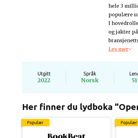
hele 3 milli
populære un
I hovedroll
og jakter på
bransjenett
Les mer
Utgitt
Språk
Len
2022
Norsk
5
Her finner du lydboka "Ope
Populær
Populær