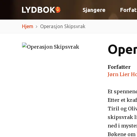
Sjangere
Forfat
Hjem
Operasjon Skipsvrak
Oper
Forfatter
Jørn Lier H
Et spennen
Etter et kr
Tiril og Ol
skipsvrak l
ned i myste
Bøkene om D