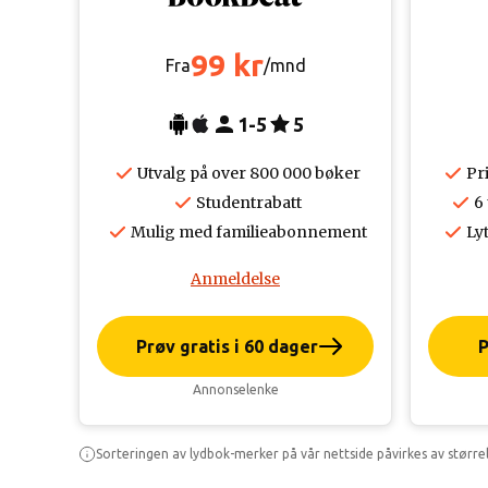
99 kr
Fra
/mnd
1-5
5
Utvalg på over 800 000 bøker
Pr
Studentrabatt
6
Mulig med familieabonnement
Lyt
Anmeldelse
Prøv gratis i 60 dager
P
Annonselenke
Sorteringen av lydbok-merker på vår nettside påvirkes av større