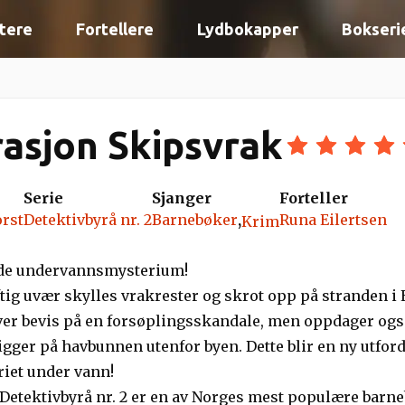
tere
Fortellere
Lydbokapper
Bokseri
asjon Skipsvrak
Serie
Sjanger
Forteller
orst
Detektivbyrå nr. 2
Barnebøker
,
Runa Eilertsen
Krim
de undervannsmysterium!
aftig uvær skylles vrakrester og skrot opp på stranden i
iver bevis på en forsøplingsskandale, men oppdager ogs
igger på havbunnen utenfor byen. Dette blir en ny utford
riet under vann!
etektivbyrå nr. 2 er en av Norges mest populære barne