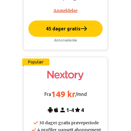
Anmeldelse
45 dager gratis
Annonselenke
Populær
149 kr
Fra
/mnd
1-4
4
30 dager gratis prøveperiode
4 profiler, uansett abonnement