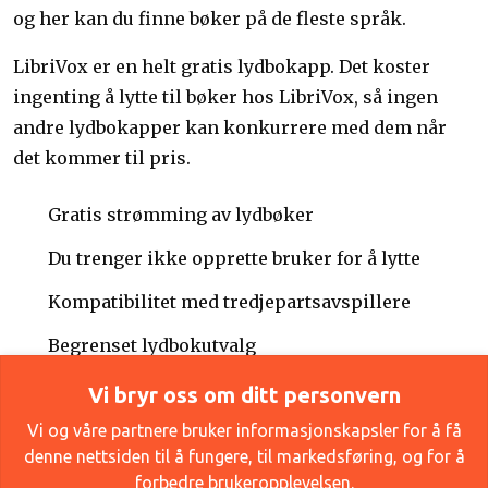
og her kan du finne bøker på de fleste språk.
LibriVox er en helt gratis lydbokapp. Det koster
ingenting å lytte til bøker hos LibriVox, så ingen
andre lydbokapper kan konkurrere med dem når
det kommer til pris.
Gratis strømming av lydbøker
Du trenger ikke opprette bruker for å lytte
Kompatibilitet med tredjepartsavspillere
Begrenset lydbokutvalg
Vi bryr oss om ditt personvern
Vår anmeldelse av Librivox
Vi og våre partnere bruker informasjonskapsler for å få
Oppdatert
13. mai 2026
denne nettsiden til å fungere, til markedsføring, og for å
forbedre brukeropplevelsen.