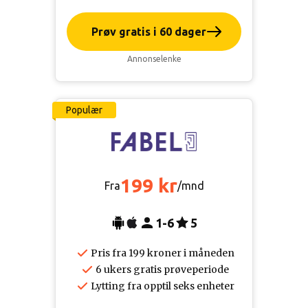
Prøv gratis i 60 dager
Annonselenke
Populær
199 kr
Fra
/mnd
1-6
5
Pris fra 199 kroner i måneden
6 ukers gratis prøveperiode
Lytting fra opptil seks enheter