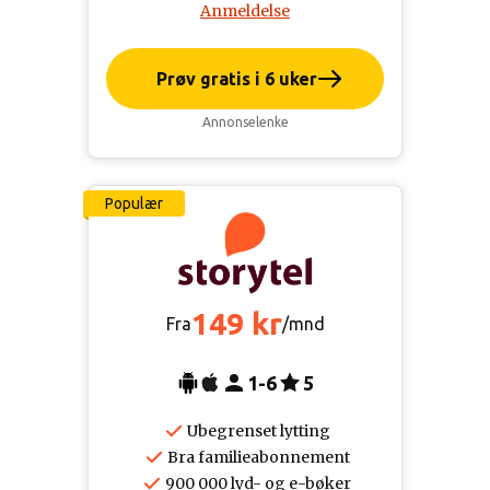
Anmeldelse
Prøv gratis i 6 uker
Annonselenke
Populær
149 kr
Fra
/mnd
1-6
5
Ubegrenset lytting
Bra familieabonnement
900 000 lyd- og e-bøker