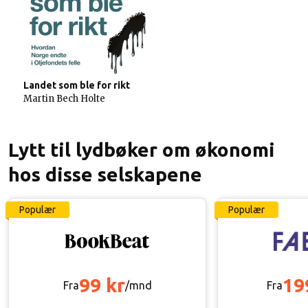
Landet som ble for rikt
Martin Bech Holte
Lytt til lydbøker om økonomi
hos disse selskapene
Populær
Populær
99 kr
19
Fra
/mnd
Fra