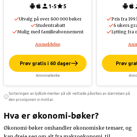
1-5
5
Utvalg på over 800 000 bøker
Pris fra 19
Studentrabatt
6 ukers gr
Mulig med familieabonnement
Lytting fra 
Anmeldelse
Anm
Prøv gratis i 60 dager
Prøv grat
Annonselenke
Anno
Sorteringen av lydbok-merker på vår nettside påvirkes av størrelsen på
den provisjonen vi mottar.
Hva er økonomi-bøker?
Økonomi-bøker omhandler økonomiske temaer, og
kan dreie seg om alt fra makroøkonomi, til