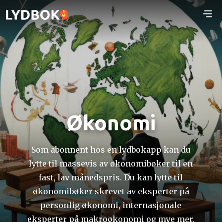
Økonomi
Som abonnent hos en lydbokapp kan du
lytte til massevis av økonomibøker til en
fast, lav månedspris. Du kan lytte til
økonomibøker skrevet av eksperter på
personlig økonomi, internasjonale
eksperter på makroøkonomi og mye mer.