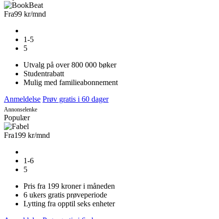
Fra
99 kr
/mnd
1-5
5
Utvalg på over 800 000 bøker
Studentrabatt
Mulig med familieabonnement
Anmeldelse
Prøv gratis i 60 dager
Annonselenke
Populær
Fra
199 kr
/mnd
1-6
5
Pris fra 199 kroner i måneden
6 ukers gratis prøveperiode
Lytting fra opptil seks enheter