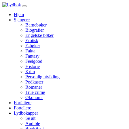
Hjem
Sjangere
Barnebøker
Biografier
Engelske bøker
Erotisk
E-bøker
Fakta
Fantasy
Feelgood
Historie
Krim
Personlig utvikling
Podkaster
Romaner
True crime
Økonomi
Forfattere
Fortellere
Lydbokapper
Se alt
Audible
BookBeat