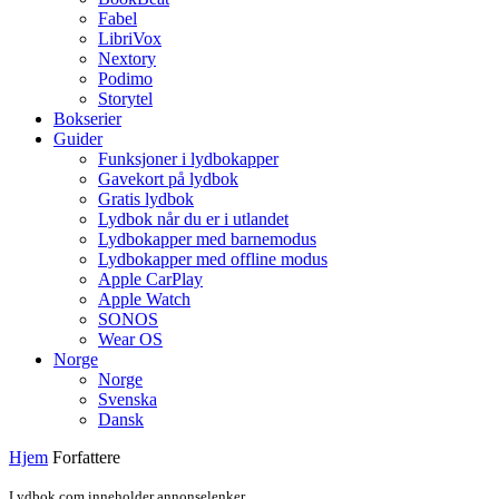
Fabel
LibriVox
Nextory
Podimo
Storytel
Bokserier
Guider
Funksjoner i lydbokapper
Gavekort på lydbok
Gratis lydbok
Lydbok når du er i utlandet
Lydbokapper med barnemodus
Lydbokapper med offline modus
Apple CarPlay
Apple Watch
SONOS
Wear OS
Norge
Norge
Svenska
Dansk
Hjem
Forfattere
Lydbok.com inneholder annonselenker.