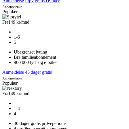
Anmeldelse
Prøv gratis i 6 uker
Annonselenke
Populær
Fra
149 kr
/mnd
1-6
5
Ubegrenset lytting
Bra familieabonnement
900 000 lyd- og e-bøker
Anmeldelse
45 dager gratis
Annonselenke
Populær
Fra
149 kr
/mnd
1-4
4
30 dager gratis prøveperiode
4 profiler, uansett abonnement