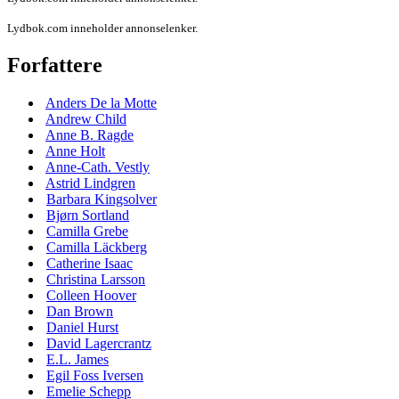
Lydbok.com inneholder annonselenker.
Forfattere
Anders De la Motte
Andrew Child
Anne B. Ragde
Anne Holt
Anne-Cath. Vestly
Astrid Lindgren
Barbara Kingsolver
Bjørn Sortland
Camilla Grebe
Camilla Läckberg
Catherine Isaac
Christina Larsson
Colleen Hoover
Dan Brown
Daniel Hurst
David Lagercrantz
E.L. James
Egil Foss Iversen
Emelie Schepp