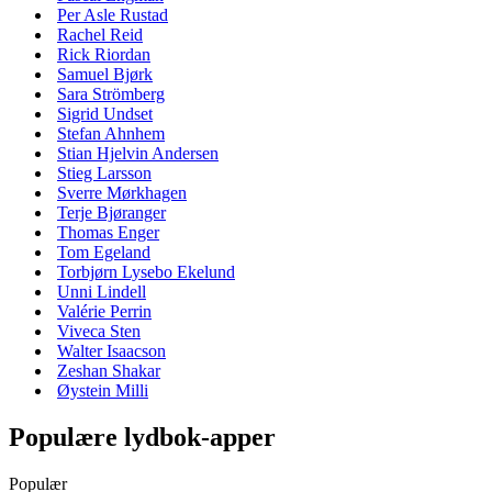
Per Asle Rustad
Rachel Reid
Rick Riordan
Samuel Bjørk
Sara Strömberg
Sigrid Undset
Stefan Ahnhem
Stian Hjelvin Andersen
Stieg Larsson
Sverre Mørkhagen
Terje Bjøranger
Thomas Enger
Tom Egeland
Torbjørn Lysebo Ekelund
Unni Lindell
Valérie Perrin
Viveca Sten
Walter Isaacson
Zeshan Shakar
Øystein Milli
Populære lydbok-apper
Populær