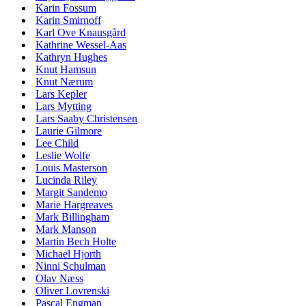
Karin Fossum
Karin Smirnoff
Karl Ove Knausgård
Kathrine Wessel-Aas
Kathryn Hughes
Knut Hamsun
Knut Nærum
Lars Kepler
Lars Mytting
Lars Saaby Christensen
Laurie Gilmore
Lee Child
Leslie Wolfe
Louis Masterson
Lucinda Riley
Margit Sandemo
Marie Hargreaves
Mark Billingham
Mark Manson
Martin Bech Holte
Michael Hjorth
Ninni Schulman
Olav Næss
Oliver Lovrenski
Pascal Engman