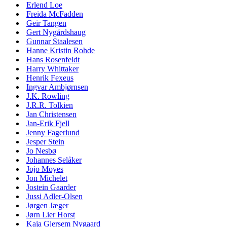
Erlend Loe
Freida McFadden
Geir Tangen
Gert Nygårdshaug
Gunnar Staalesen
Hanne Kristin Rohde
Hans Rosenfeldt
Harry Whittaker
Henrik Fexeus
Ingvar Ambjørnsen
J.K. Rowling
J.R.R. Tolkien
Jan Christensen
Jan-Erik Fjell
Jenny Fagerlund
Jesper Stein
Jo Nesbø
Johannes Selåker
Jojo Moyes
Jon Michelet
Jostein Gaarder
Jussi Adler-Olsen
Jørgen Jæger
Jørn Lier Horst
Kaja Gjersem Nygaard