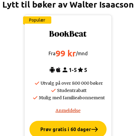
Lytt til bøker av Walter Isaacson
Populær
99 kr
Fra
/mnd
1-5
5
Utvalg på over 800 000 bøker
Studentrabatt
Mulig med familieabonnement
Anmeldelse
Prøv gratis i 60 dager