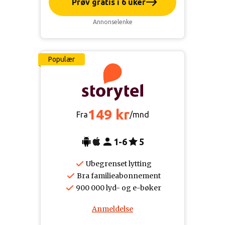
Prøv gratis i 6 uker
Annonselenke
Populær
149 kr
Fra
/mnd
1-6
5
Ubegrenset lytting
Bra familieabonnement
900 000 lyd- og e-bøker
Anmeldelse