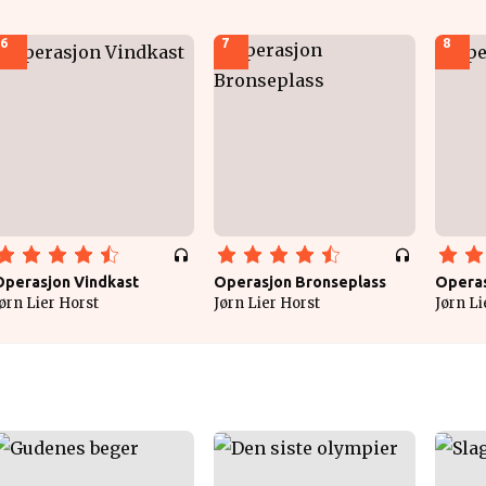
6
7
8
Operasjon Vindkast
Operasjon Bronseplass
Operas
ørn Lier Horst
Jørn Lier Horst
Jørn Li