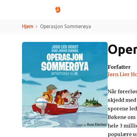
Sjangere
Forfat
Hjem
Operasjon Sommerøya
Oper
Forfatter
Jørn Lier H
Når førerløs
skjedd med 
sporene led
Bøkene om D
hele 3 milli
populære un