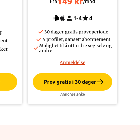
149 kr
d
Fra
/mnd
1-4
4
30 dager gratis prøveperiode
g
4 profiler, uansett abonnement
ent
Mulighet til å utfordre seg selv og
øker
andre
Anmeldelse
Prøv gratis i 30 dager
Annonselenke