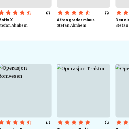
Motiv X
Atten grader minus
Den ni
Stefan Ahnhem
Stefan Ahnhem
Stefa