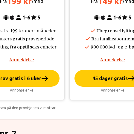
199 kr
149 kr
Fra
/mnd
Fra
/mn
1-6
5
1-6
5
is fra 199 kroner i måneden
Ubegrenset lyttin
 ukers gratis prøveperiode
Bra familieabonnem
ting fra opptil seks enheter
900 000 lyd- og e-b
Anmeldelse
Anmeldelse
røv gratis i 6 uker
45 dager gratis
Annonselenke
Annonselenke
lsen på den provisjonen vi mottar.
nr. 2