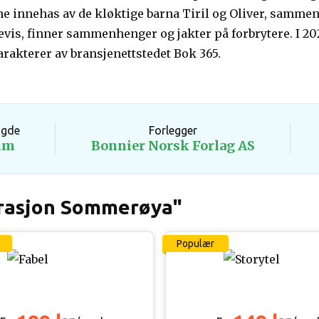
e innehas av de kløktige barna Tiril og Oliver, samm
vis, finner sammenhenger og jakter på forbrytere. I 2022
rakterer av bransjenettstedet Bok 365.
ngde
Forlegger
1m
Bonnier Norsk Forlag AS
erasjon Sommerøya"
Populær