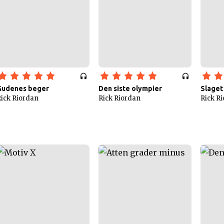
Gudenes beger
Den siste olympier
Slaget
ick Riordan
Rick Riordan
Rick R