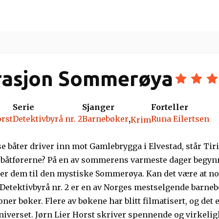
tere
Fortellere
Lydbokapper
Bokseri
asjon Sommerøya
Serie
Sjanger
Forteller
orst
Detektivbyrå nr. 2
Barnebøker
,
Runa Eilertsen
Krim
e båter driver inn mot Gamlebrygga i Elvestad, står Tiri
båtførerne? På en av sommerens varmeste dager begynne
er dem til den mystiske Sommerøya. Kan det være at noe
etektivbyrå nr. 2 er en av Norges mestselgende barneb
oner bøker. Flere av bøkene har blitt filmatisert, og det 
iverset. Jørn Lier Horst skriver spennende og virkeligh