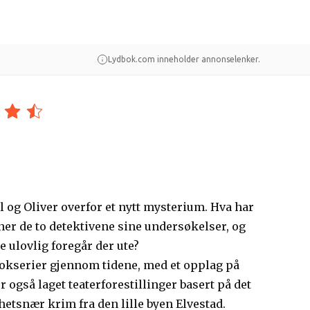
er
Guider
Lydbok.com inneholder annonselenker.
l og Oliver overfor et nytt mysterium. Hva har
r de to detektivene sine undersøkelser, og
 ulovlig foregår der ute?
okserier gjennom tidene, med et opplag på
er også laget teaterforestillinger basert på det
etsnær krim fra den lille byen Elvestad.