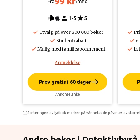
99 kr
Fra
/mnd
1-5
5
Utvalg på over 800 000 bøker
Pr
Studentrabatt
6
Mulig med familieabonnement
Lyt
Anmeldelse
Prøv gratis i 60 dager
P
Annonselenke
Sorteringen av lydbok-merker på vår nettside påvirkes av større
Andre bøker i Detektivbyrå 