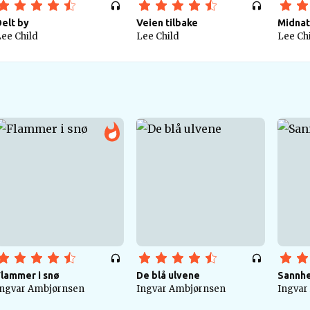
elt by
Veien tilbake
Midna
ee Child
Lee Child
Lee Ch
Flammer i snø
De blå ulvene
Sannhet
Ingvar Ambjørnsen
Ingvar Ambjørnsen
Ingvar