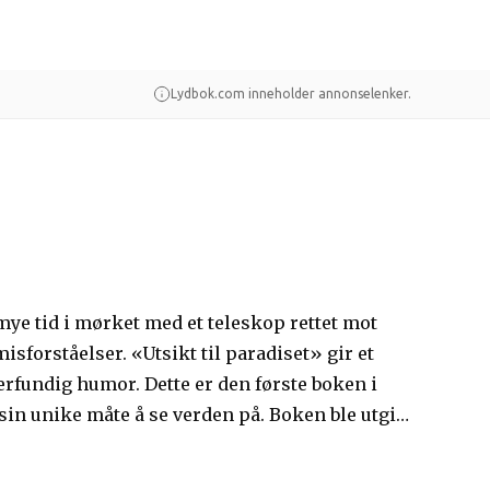
er
Guider
Lydbok.com inneholder annonselenker.
ye tid i mørket med et teleskop rettet mot
sforståelser. «Utsikt til paradiset» gir et
erfundig humor. Dette er den første boken i
sin unike måte å se verden på. Boken ble utgitt
 begge har mottatt prestisjetunge