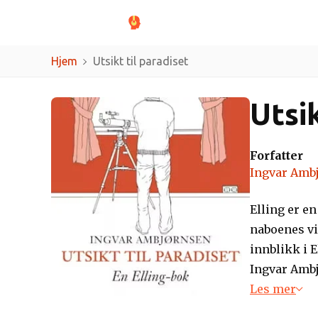
Sjangere
Forfat
Hjem
Utsikt til paradiset
Utsik
Forfatter
Ingvar Amb
Elling er e
naboenes vi
innblikk i 
Ingvar Ambj
i 1993 og e
Les mer
litteraturpr