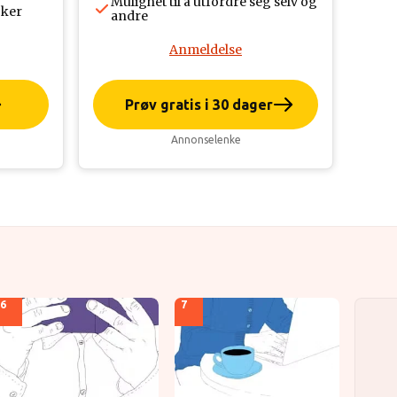
Mulighet til å utfordre seg selv og
øker
andre
Anmeldelse
Prøv gratis i 30 dager
Annonselenke
6
7