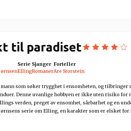
tere
Fortellere
Lydbokapper
Bokseri
t til paradiset
Serie
Sjanger
Forteller
jørnsen
Elling
Romaner
Are Storstein
n mann som søker trygghet i ensomheten, og tilbringer m
nduer. Denne uvanlige hobbyen er ikke uten risiko for mi
Ellings verden, preget av ensomhet, sårbarhet og en und
ørnsens serie om Elling, en karakter som er elsket for 
r etterfulgt av «Fugledansen» og «Brødre i blodet», som
iser.