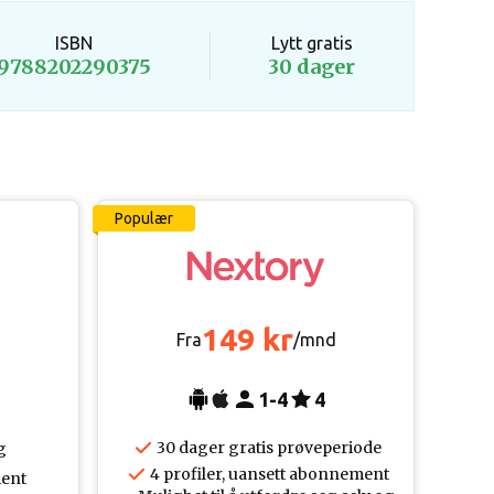
ISBN
Lytt gratis
9788202290375
30 dager
Populær
149 kr
d
Fra
/mnd
1-4
4
30 dager gratis prøveperiode
g
4 profiler, uansett abonnement
ent