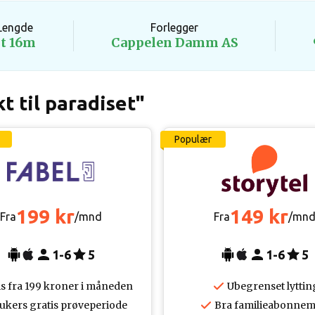
Lengde
Forlegger
5t 16m
Cappelen Damm AS
t til paradiset"
Populær
199 kr
149 kr
Fra
/mnd
Fra
/mn
1-6
5
1-6
5
is fra 199 kroner i måneden
Ubegrenset lyttin
 ukers gratis prøveperiode
Bra familieabonnem