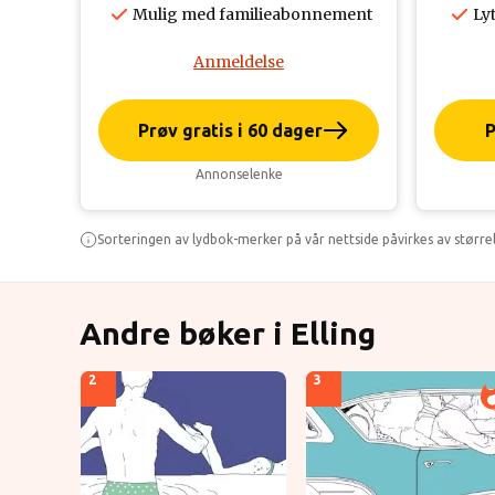
Mulig med familieabonnement
Lyt
Anmeldelse
Prøv gratis i 60 dager
P
Annonselenke
Sorteringen av lydbok-merker på vår nettside påvirkes av større
Andre bøker i Elling
2
3