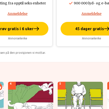
ting fra opptil seks enheter
900 000 lyd- og e-b
Anmeldelse
Anmeldelse
røv gratis i 6 uker
45 dager gratis
Annonselenke
Annonselenke
lsen på den provisjonen vi mottar.
4
5