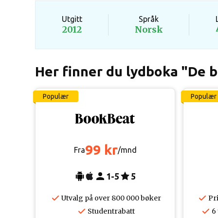
Utgitt
Språk
2012
Norsk
Her finner du lydboka "De b
Populær
Populær
99 kr
Fra
/mnd
1-5
5
Utvalg på over 800 000 bøker
Pr
Studentrabatt
6