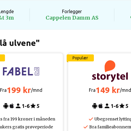
Lengde
Forlegger
4t 3m
Cappelen Damm AS
lå ulvene"
Populær
199 kr
149 kr
Fra
/mnd
Fra
/mn
1-6
5
1-6
5
is fra 199 kroner i måneden
Ubegrenset lyttin
 ukers gratis prøveperiode
Bra familieabonnem