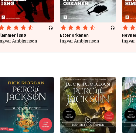
Flammer i snø
Etter orkanen
Hevnen
Ingvar Ambjørnsen
Ingvar Ambjørnsen
Ingvar