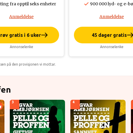
ting fra opptil seks enheter
900 000 lyd- og e-b
Anmeldelse
Anmeldelse
røv gratis i 6 uker
45 dager gratis
Annonselenke
Annonselenke
lsen på den provisjonen vi mottar.
fen
3
4