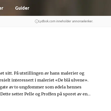
er
Guider
Lydbok.com inneholder annonselenker.
 sitt. På utstillingen av hans malerier og
ielt interessert i maleriet «De blå ulvene».
en gate av to ungdommer som ødela hennes
ette setter Pelle og Proffen på sporet av en
ne fienden…