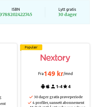
ISBN
Lytt gratis
9788202422745
30 dager
Populær
149 kr
d
Fra
/mnd
1-4
4
30 dager gratis prøveperiode
g
4 profiler, uansett abonnement
ent