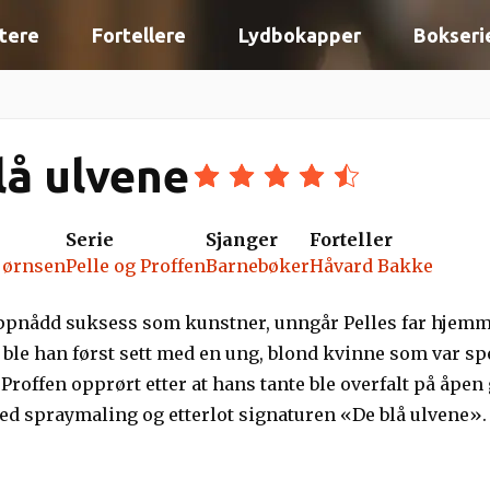
tere
Fortellere
Lydbokapper
Bokseri
lå ulvene
Serie
Sjanger
Forteller
jørnsen
Pelle og Proffen
Barnebøker
Håvard Bakke
oppnådd suksess som kunstner, unngår Pelles far hjemmet
ble han først sett med en ung, blond kvinne som var spes
 Proffen opprørt etter at hans tante ble overfalt på åp
d spraymaling og etterlot signaturen «De blå ulvene». D
sk sak, men denne gangen er det ikke like enkelt å fin