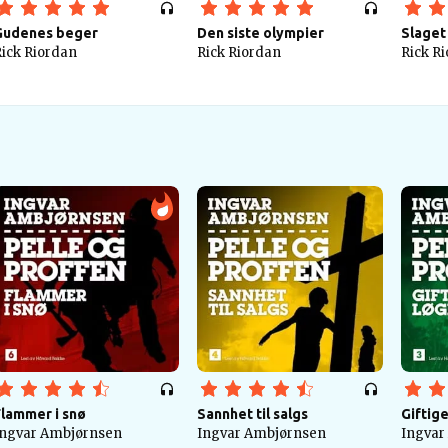
Gudenes beger
Den siste olympier
Slaget
ick Riordan
Rick Riordan
Rick R
Flammer i snø
Sannhet til salgs
Giftig
Ingvar Ambjørnsen
Ingvar Ambjørnsen
Ingvar