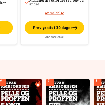
Mulighet til å utfordre seg selv og
øker
andre
Anmeldelse
Prøv gratis i 30 dager
Annonselenke
6
7
8