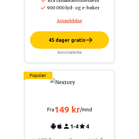
Bra familieabonnement
900 000 lyd- og e-bøker
Anmeldelse
45 dager gratis
Annonselenke
Populær
149 kr
Fra
/mnd
1-4
4