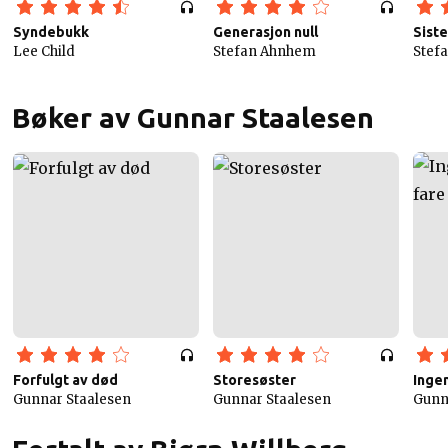
Syndebukk
Generasjon null
Siste
Lee Child
Stefan Ahnhem
Stef
Bøker av Gunnar Staalesen
Forfulgt av død
Storesøster
Ingen
Gunnar Staalesen
Gunnar Staalesen
Gunn