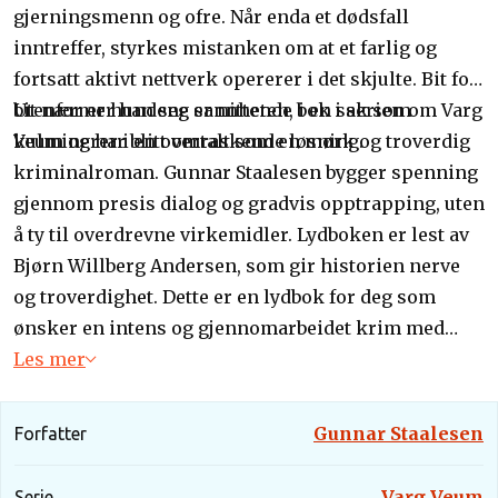
gjerningsmenn og ofre. Når enda et dødsfall
inntreffer, styrkes mistanken om at et farlig og
fortsatt aktivt nettverk opererer i det skjulte. Bit for
bit nærmer han seg sannheten, i en sak som
Utenfor er hundene er nittende bok i serien om Varg
kulminerer i en overraskende løsning.
Veum og har blitt omtalt som en mørk og troverdig
kriminalroman. Gunnar Staalesen bygger spenning
gjennom presis dialog og gradvis opptrapping, uten
å ty til overdrevne virkemidler. Lydboken er lest av
Bjørn Willberg Andersen, som gir historien nerve
og troverdighet. Dette er en lydbok for deg som
ønsker en intens og gjennomarbeidet krim med
personlig risiko for hovedpersonen.
Les mer
Gunnar Staalesen
Forfatter
Varg Veum
Serie