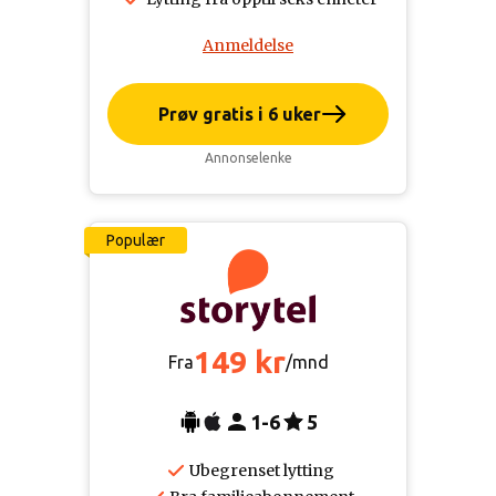
Anmeldelse
Prøv gratis i 6 uker
Annonselenke
Populær
149 kr
Fra
/mnd
1-6
5
Ubegrenset lytting