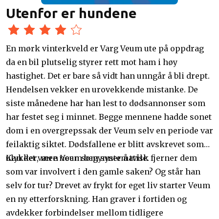
Utenfor er hundene
En mørk vinterkveld er Varg Veum ute på oppdrag
da en bil plutselig styrer rett mot ham i høy
hastighet. Det er bare så vidt han unngår å bli drept.
Hendelsen vekker en urovekkende mistanke. De
siste månedene har han lest to dødsannonser som
har festet seg i minnet. Begge mennene hadde sonet
dom i en overgrepssak der Veum selv en periode var
feilaktig siktet. Dødsfallene er blitt avskrevet som
ulykker, men Veum begynner å tvile.
Kan det være noen som systematisk fjerner dem
som var involvert i den gamle saken? Og står han
selv for tur? Drevet av frykt for eget liv starter Veum
en ny etterforskning. Han graver i fortiden og
avdekker forbindelser mellom tidligere