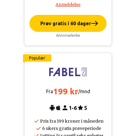
Anmeldelse
Prøv gratis i 60 dager
Annonselenke
Populær
199 kr
Fra
/mnd
1-6
5
Pris fra 199 kroner i måneden
6 ukers gratis prøveperiode
Lytting fra opptil seks enheter