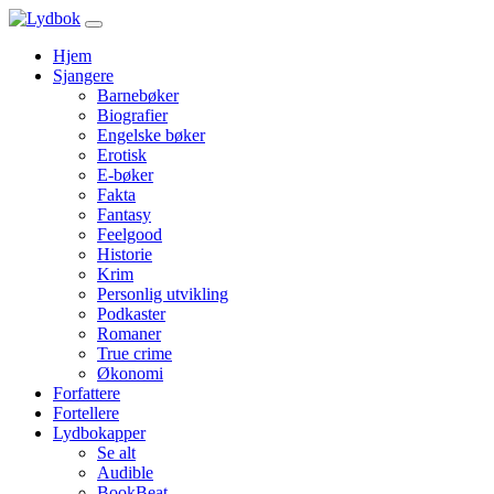
Hjem
Sjangere
Barnebøker
Biografier
Engelske bøker
Erotisk
E-bøker
Fakta
Fantasy
Feelgood
Historie
Krim
Personlig utvikling
Podkaster
Romaner
True crime
Økonomi
Forfattere
Fortellere
Lydbokapper
Se alt
Audible
BookBeat