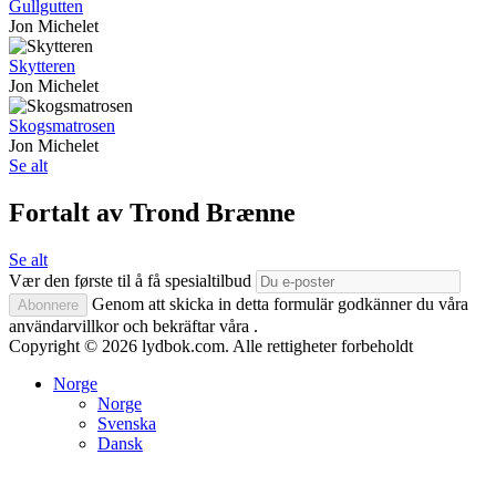
Gullgutten
Jon Michelet
Skytteren
Jon Michelet
Skogsmatrosen
Jon Michelet
Se alt
Fortalt av Trond Brænne
Se alt
Vær den første til å få spesialtilbud
Genom att skicka in detta formulär godkänner du våra
Abonnere
användarvillkor och bekräftar våra .
Copyright © 2026 lydbok.com. Alle rettigheter forbeholdt
Norge
Norge
Svenska
Dansk
Vi bryr oss om ditt personvern
Vi og våre partnere bruker