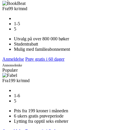
Fra
99 kr
/mnd
1-5
5
Utvalg på over 800 000 bøker
Studentrabatt
Mulig med familieabonnement
Anmeldelse
Prøv gratis i 60 dager
Annonselenke
Populær
Fra
199 kr
/mnd
1-6
5
Pris fra 199 kroner i måneden
6 ukers gratis prøveperiode
Lytting fra opptil seks enheter