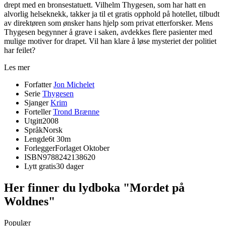
drept med en bronsestatuett. Vilhelm Thygesen, som har hatt en
alvorlig helseknekk, takker ja til et gratis opphold på hotellet, tilbudt
av direktøren som ønsker hans hjelp som privat etterforsker. Mens
Thygesen begynner å grave i saken, avdekkes flere pasienter med
mulige motiver for drapet. Vil han klare å løse mysteriet der politiet
har feilet?
Les mer
Forfatter
Jon Michelet
Serie
Thygesen
Sjanger
Krim
Forteller
Trond Brænne
Utgitt
2008
Språk
Norsk
Lengde
6t 30m
Forlegger
Forlaget Oktober
ISBN
9788242138620
Lytt gratis
30 dager
Her finner du lydboka "Mordet på
Woldnes"
Populær