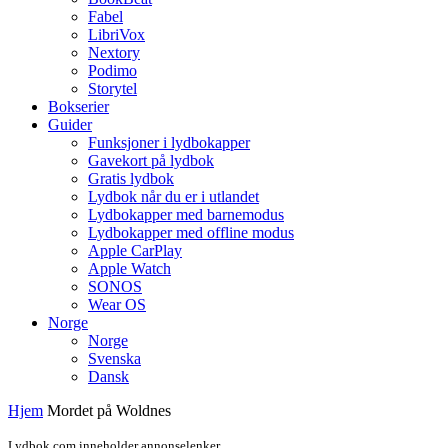
Fabel
LibriVox
Nextory
Podimo
Storytel
Bokserier
Guider
Funksjoner i lydbokapper
Gavekort på lydbok
Gratis lydbok
Lydbok når du er i utlandet
Lydbokapper med barnemodus
Lydbokapper med offline modus
Apple CarPlay
Apple Watch
SONOS
Wear OS
Norge
Norge
Svenska
Dansk
Hjem
Mordet på Woldnes
Lydbok.com inneholder annonselenker.