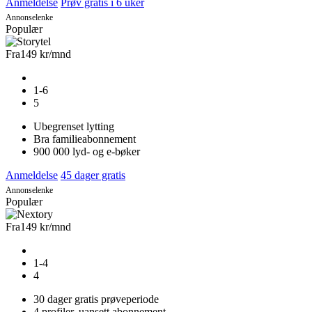
Anmeldelse
Prøv gratis i 6 uker
Annonselenke
Populær
Fra
149 kr
/mnd
1-6
5
Ubegrenset lytting
Bra familieabonnement
900 000 lyd- og e-bøker
Anmeldelse
45 dager gratis
Annonselenke
Populær
Fra
149 kr
/mnd
1-4
4
30 dager gratis prøveperiode
4 profiler, uansett abonnement