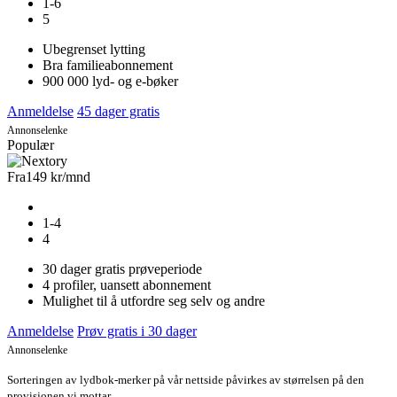
1-6
5
Ubegrenset lytting
Bra familieabonnement
900 000 lyd- og e-bøker
Anmeldelse
45 dager gratis
Annonselenke
Populær
Fra
149 kr
/mnd
1-4
4
30 dager gratis prøveperiode
4 profiler, uansett abonnement
Mulighet til å utfordre seg selv og andre
Anmeldelse
Prøv gratis i 30 dager
Annonselenke
Sorteringen av lydbok-merker på vår nettside påvirkes av størrelsen på den
provisjonen vi mottar.