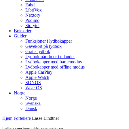
Fabel
LibriVox
Nextory
Podimo
Storytel
Bokserier
Guider
Funksjoner i lydbokapper
Gavekort på lydbok
Gratis lydbok
Lydbok når du er i utlandet
Lydbokapper med barnemodus
Lydbokapper med offline modus
Apple CarPlay
Apple Watch
SONOS
Wear OS
Norge
Norge
Svenska
Dansk
Hjem
Fortellere
Lasse Lindtner
Lydbok.com inneholder annonselenker.