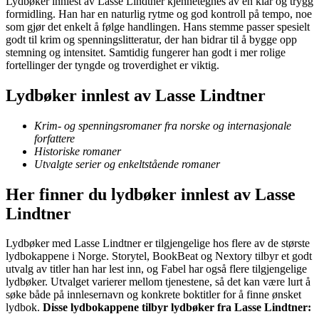
Lydbøker innlest av Lasse Lindtner kjennetegnes av en klar og trygg
formidling. Han har en naturlig rytme og god kontroll på tempo, noe
som gjør det enkelt å følge handlingen. Hans stemme passer spesielt
godt til krim og spenningslitteratur, der han bidrar til å bygge opp
stemning og intensitet. Samtidig fungerer han godt i mer rolige
fortellinger der tyngde og troverdighet er viktig.
Lydbøker innlest av Lasse Lindtner
Krim- og spenningsromaner fra norske og internasjonale
forfattere
Historiske romaner
Utvalgte serier og enkeltstående romaner
Her finner du lydbøker innlest av Lasse
Lindtner
Lydbøker med Lasse Lindtner er tilgjengelige hos flere av de største
lydbokappene i Norge. Storytel, BookBeat og Nextory tilbyr et godt
utvalg av titler han har lest inn, og Fabel har også flere tilgjengelige
lydbøker. Utvalget varierer mellom tjenestene, så det kan være lurt å
søke både på innlesernavn og konkrete boktitler for å finne ønsket
lydbok.
Disse lydbokappene tilbyr lydbøker fra Lasse Lindtner: