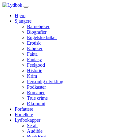
Hjem
Sjangere
Barnebøker
Biografier
Engelske bøker
Erotisk
E-bøker
Fakta
Fantasy
Feelgood
Historie
Krim
Personlig utvikling
Podkaster
Romaner
True crime
Økonomi
Forfattere
Fortellere
Lydbokapper
Se alt
Audible
BookBeat