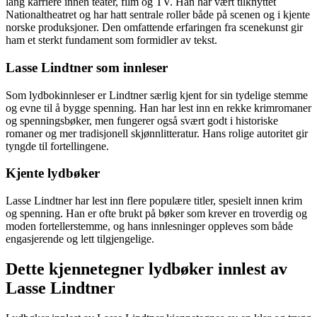
lang karriere innen teater, film og TV. Han har vært tilknyttet
Nationaltheatret og har hatt sentrale roller både på scenen og i kjente
norske produksjoner. Den omfattende erfaringen fra scenekunst gir
ham et sterkt fundament som formidler av tekst.
Lasse Lindtner som innleser
Som lydbokinnleser er Lindtner særlig kjent for sin tydelige stemme
og evne til å bygge spenning. Han har lest inn en rekke krimromaner
og spenningsbøker, men fungerer også svært godt i historiske
romaner og mer tradisjonell skjønnlitteratur. Hans rolige autoritet gir
tyngde til fortellingene.
Kjente lydbøker
Lasse Lindtner har lest inn flere populære titler, spesielt innen krim
og spenning. Han er ofte brukt på bøker som krever en troverdig og
moden fortellerstemme, og hans innlesninger oppleves som både
engasjerende og lett tilgjengelige.
Dette kjennetegner lydbøker innlest av
Lasse Lindtner