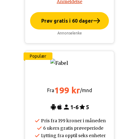
Anmeldelse
Prøv gratis i 60 dager
Annonselenke
Populær
199 kr
Fra
/mnd
1-6
5
Pris fra 199 kroner i måneden
6 ukers gratis prøveperiode
Lytting fra opptil seks enheter