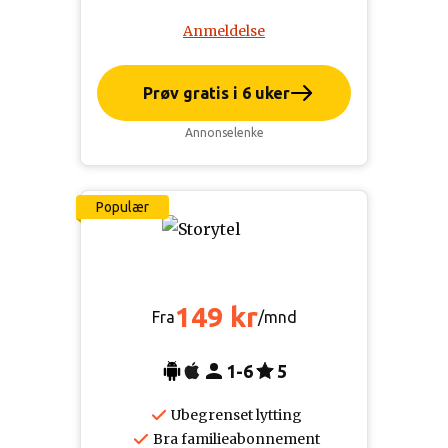
Anmeldelse
Prøv gratis i 6 uker
Annonselenke
Populær
149 kr
Fra
/mnd
1-6
5
Ubegrenset lytting
Bra familieabonnement