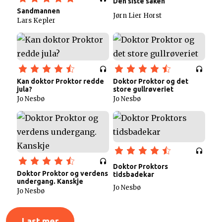
Den siste saken
Sandmannen
Jørn Lier Horst
Lars Kepler
Kan doktor Proktor redde
Doktor Proktor og det
jula?
store gullrøveriet
Jo Nesbø
Jo Nesbø
Doktor Proktors
Doktor Proktor og verdens
tidsbadekar
undergang. Kanskje
Jo Nesbø
Jo Nesbø
Last mer