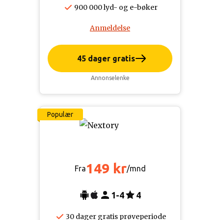
900 000 lyd- og e-bøker
Anmeldelse
45 dager gratis
Annonselenke
Populær
149 kr
Fra
/mnd
1-4
4
30 dager gratis prøveperiode