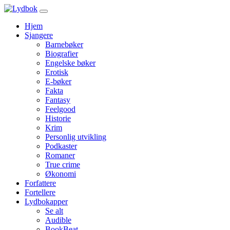
Hjem
Sjangere
Barnebøker
Biografier
Engelske bøker
Erotisk
E-bøker
Fakta
Fantasy
Feelgood
Historie
Krim
Personlig utvikling
Podkaster
Romaner
True crime
Økonomi
Forfattere
Fortellere
Lydbokapper
Se alt
Audible
BookBeat