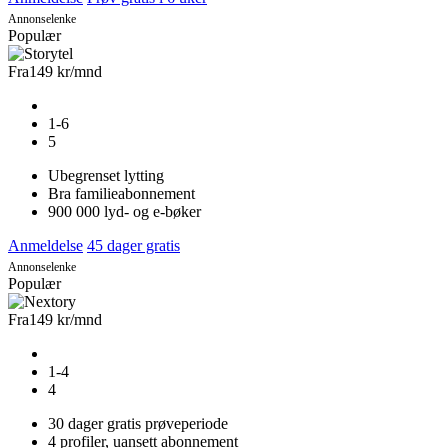
Annonselenke
Populær
Fra
149 kr
/mnd
1-6
5
Ubegrenset lytting
Bra familieabonnement
900 000 lyd- og e-bøker
Anmeldelse
45 dager gratis
Annonselenke
Populær
Fra
149 kr
/mnd
1-4
4
30 dager gratis prøveperiode
4 profiler, uansett abonnement