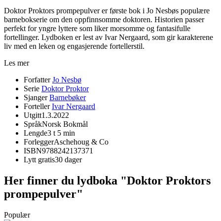
Doktor Proktors prompepulver er første bok i Jo Nesbøs populære
barnebokserie om den oppfinnsomme doktoren. Historien passer
perfekt for yngre lyttere som liker morsomme og fantasifulle
fortellinger. Lydboken er lest av Ivar Nergaard, som gir karakterene
liv med en leken og engasjerende fortellerstil.
Les mer
Forfatter
Jo Nesbø
Serie
Doktor Proktor
Sjanger
Barnebøker
Forteller
Ivar Nergaard
Utgitt
1.3.2022
Språk
Norsk Bokmål
Lengde
3 t 5 min
Forlegger
Aschehoug & Co
ISBN
9788242137371
Lytt gratis
30 dager
Her finner du lydboka "Doktor Proktors
prompepulver"
Populær