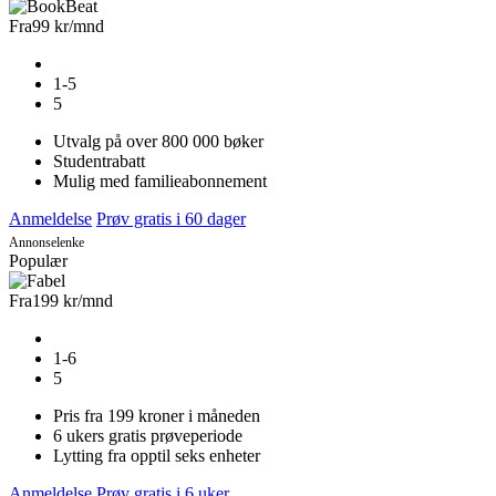
Fra
99 kr
/mnd
1-5
5
Utvalg på over 800 000 bøker
Studentrabatt
Mulig med familieabonnement
Anmeldelse
Prøv gratis i 60 dager
Annonselenke
Populær
Fra
199 kr
/mnd
1-6
5
Pris fra 199 kroner i måneden
6 ukers gratis prøveperiode
Lytting fra opptil seks enheter
Anmeldelse
Prøv gratis i 6 uker