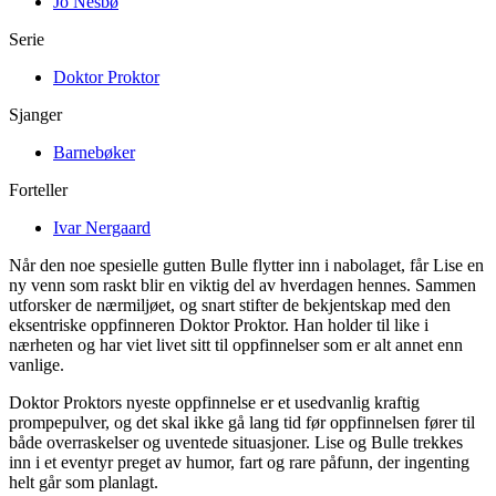
Jo Nesbø
Serie
Doktor Proktor
Sjanger
Barnebøker
Forteller
Ivar Nergaard
Når den noe spesielle gutten Bulle flytter inn i nabolaget, får Lise en
ny venn som raskt blir en viktig del av hverdagen hennes. Sammen
utforsker de nærmiljøet, og snart stifter de bekjentskap med den
eksentriske oppfinneren Doktor Proktor. Han holder til like i
nærheten og har viet livet sitt til oppfinnelser som er alt annet enn
vanlige.
Doktor Proktors nyeste oppfinnelse er et usedvanlig kraftig
prompepulver, og det skal ikke gå lang tid før oppfinnelsen fører til
både overraskelser og uventede situasjoner. Lise og Bulle trekkes
inn i et eventyr preget av humor, fart og rare påfunn, der ingenting
helt går som planlagt.