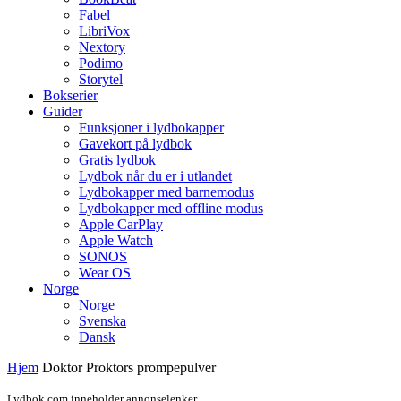
Fabel
LibriVox
Nextory
Podimo
Storytel
Bokserier
Guider
Funksjoner i lydbokapper
Gavekort på lydbok
Gratis lydbok
Lydbok når du er i utlandet
Lydbokapper med barnemodus
Lydbokapper med offline modus
Apple CarPlay
Apple Watch
SONOS
Wear OS
Norge
Norge
Svenska
Dansk
Hjem
Doktor Proktors prompepulver
Lydbok.com inneholder annonselenker.