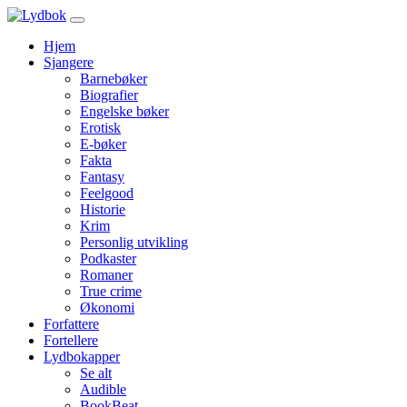
Hjem
Sjangere
Barnebøker
Biografier
Engelske bøker
Erotisk
E-bøker
Fakta
Fantasy
Feelgood
Historie
Krim
Personlig utvikling
Podkaster
Romaner
True crime
Økonomi
Forfattere
Fortellere
Lydbokapper
Se alt
Audible
BookBeat