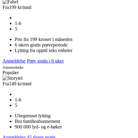
Fra
199 kr
/mnd
1-6
5
Pris fra 199 kroner i måneden
6 ukers gratis prøveperiode
Lytting fra opptil seks enheter
Anmeldelse
Prøv gratis i 6 uker
Annonselenke
Populær
Fra
149 kr
/mnd
1-6
5
Ubegrenset lytting
Bra familieabonnement
900 000 lyd- og e-bøker
Anmeldelse
45 dager gratis