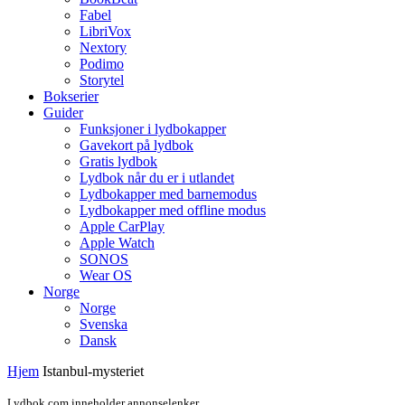
Fabel
LibriVox
Nextory
Podimo
Storytel
Bokserier
Guider
Funksjoner i lydbokapper
Gavekort på lydbok
Gratis lydbok
Lydbok når du er i utlandet
Lydbokapper med barnemodus
Lydbokapper med offline modus
Apple CarPlay
Apple Watch
SONOS
Wear OS
Norge
Norge
Svenska
Dansk
Hjem
Istanbul-mysteriet
Lydbok.com inneholder annonselenker.