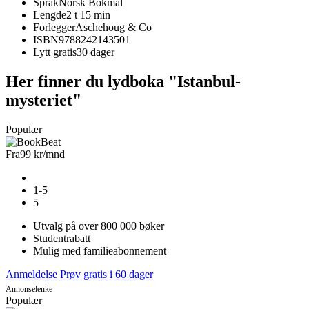
Språk
Norsk Bokmål
Lengde
2 t 15 min
Forlegger
Aschehoug & Co
ISBN
9788242143501
Lytt gratis
30 dager
Her finner du lydboka "Istanbul-
mysteriet"
Populær
Fra
99 kr
/mnd
1-5
5
Utvalg på over 800 000 bøker
Studentrabatt
Mulig med familieabonnement
Anmeldelse
Prøv gratis i 60 dager
Annonselenke
Populær