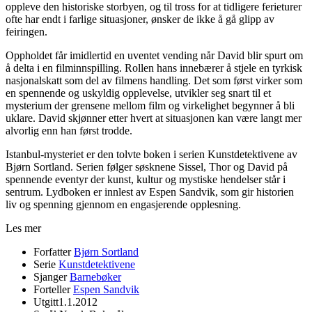
oppleve den historiske storbyen, og til tross for at tidligere ferieturer
ofte har endt i farlige situasjoner, ønsker de ikke å gå glipp av
feiringen.
Oppholdet får imidlertid en uventet vending når David blir spurt om
å delta i en filminnspilling. Rollen hans innebærer å stjele en tyrkisk
nasjonalskatt som del av filmens handling. Det som først virker som
en spennende og uskyldig opplevelse, utvikler seg snart til et
mysterium der grensene mellom film og virkelighet begynner å bli
uklare. David skjønner etter hvert at situasjonen kan være langt mer
alvorlig enn han først trodde.
Istanbul-mysteriet er den tolvte boken i serien Kunstdetektivene av
Bjørn Sortland. Serien følger søsknene Sissel, Thor og David på
spennende eventyr der kunst, kultur og mystiske hendelser står i
sentrum. Lydboken er innlest av Espen Sandvik, som gir historien
liv og spenning gjennom en engasjerende opplesning.
Les mer
Forfatter
Bjørn Sortland
Serie
Kunstdetektivene
Sjanger
Barnebøker
Forteller
Espen Sandvik
Utgitt
1.1.2012