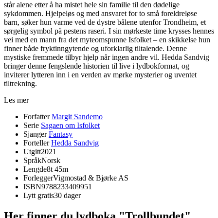
står alene etter å ha mistet hele sin familie til den dødelige
sykdommen. Hjelpeløs og med ansvaret for to små foreldreløse
barn, søker hun varme ved de dystre bålene utenfor Trondheim, et
sørgelig symbol på pestens raseri. I sin mørkeste time krysses hennes
vei med en mann fra det myteomspunne Isfolket – en skikkelse hun
finner både fryktinngytende og uforklarlig tiltalende. Denne
mystiske fremmede tilbyr hjelp når ingen andre vil. Hedda Sandvig
bringer denne fengslende historien til live i lydbokformat, og
inviterer lytteren inn i en verden av mørke mysterier og uventet
tiltrekning.
Les mer
Forfatter
Margit Sandemo
Serie
Sagaen om Isfolket
Sjanger
Fantasy
Forteller
Hedda Sandvig
Utgitt
2021
Språk
Norsk
Lengde
8t 45m
Forlegger
Vigmostad & Bjørke AS
ISBN
9788233409951
Lytt gratis
30 dager
Her finner du lydboka "Trollbundet"