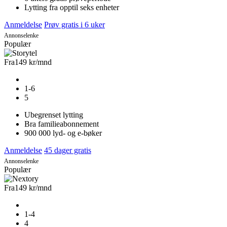
Lytting fra opptil seks enheter
Anmeldelse
Prøv gratis i 6 uker
Annonselenke
Populær
Fra
149 kr
/mnd
1-6
5
Ubegrenset lytting
Bra familieabonnement
900 000 lyd- og e-bøker
Anmeldelse
45 dager gratis
Annonselenke
Populær
Fra
149 kr
/mnd
1-4
4