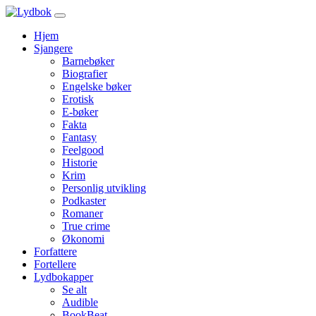
Hjem
Sjangere
Barnebøker
Biografier
Engelske bøker
Erotisk
E-bøker
Fakta
Fantasy
Feelgood
Historie
Krim
Personlig utvikling
Podkaster
Romaner
True crime
Økonomi
Forfattere
Fortellere
Lydbokapper
Se alt
Audible
BookBeat