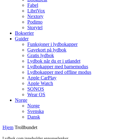
Fabel
LibriVox
Nextory
Podimo
Storytel
Bokserier
Guider
Funksjoner i lydbokapper
Gavekort på lydbok
Gratis lydbok
Lydbok når du er i utlandet
Lydbokapper med barnemodus
Lydbokapper med offline modus
Apple CarPlay
Apple Watch
SONOS
Wear OS
Norge
Norge
Svenska
Dansk
Hjem
Trollbundet
Lydbok.com inneholder annonselenker.