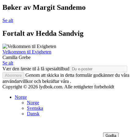
Bøker av Margit Sandemo
Se alt
Fortalt av Hedda Sandvig
Velkommen til Evigheten
Camilla Grebe
Se alt
Vær den første til å få spesialtilbud
Genom att skicka in detta formulär godkänner du våra
Abonnere
användarvillkor och bekräftar våra .
Copyright © 2026 lydbok.com. Alle rettigheter forbeholdt
Norge
Norge
Svenska
Dansk
Vi bryr oss om ditt personvern
Vi og våre partnere bruker
informasjonskapsler for å få denne nettsiden til å fungere, til
markedsføring, og for å forbedre brukeropplevelsen.
Godta