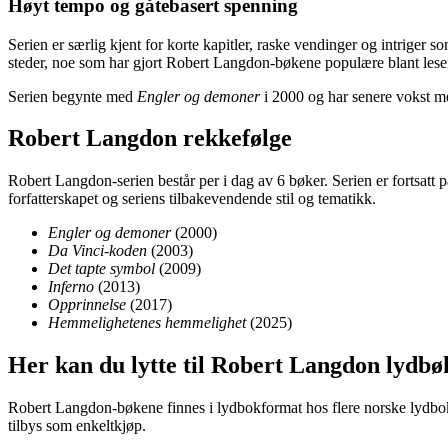
Høyt tempo og gåtebasert spenning
Serien er særlig kjent for korte kapitler, raske vendinger og intrige
steder, noe som har gjort Robert Langdon-bøkene populære blant lesere
Serien begynte med
Engler og demoner
i 2000 og har senere vokst me
Robert Langdon rekkefølge
Robert Langdon-serien består per i dag av 6 bøker. Serien er fortsatt 
forfatterskapet og seriens tilbakevendende stil og tematikk.
Engler og demoner
(2000)
Da Vinci-koden
(2003)
Det tapte symbol
(2009)
Inferno
(2013)
Opprinnelse
(2017)
Hemmelighetenes hemmelighet
(2025)
Her kan du lytte til Robert Langdon lydbø
Robert Langdon-bøkene finnes i lydbokformat hos flere norske lydboktj
tilbys som enkeltkjøp.