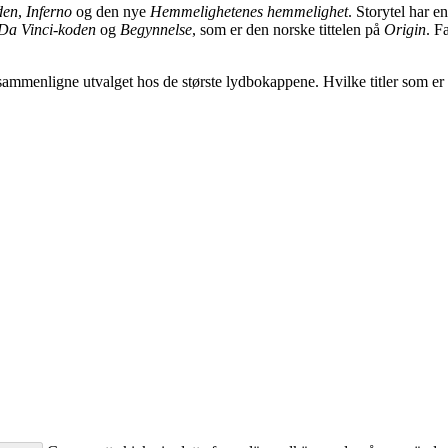
den
,
Inferno
og den nye
Hemmelighetenes hemmelighet
. Storytel har e
Da Vinci-koden
og
Begynnelse
, som er den norske tittelen på
Origin
. F
sammenligne utvalget hos de største lydbokappene. Hvilke titler som er t