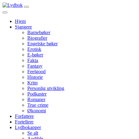
Hjem
Sjangere
Barnebøker
Biografier
Engelske bøker
Erotisk
E-bøker
Fakta
Fantasy
Feelgood
Historie
Krim
Personlig utvikling
Podkaster
Romaner
True crime
Økonomi
Forfattere
Fortellere
Lydbokapper
Se alt
Audible