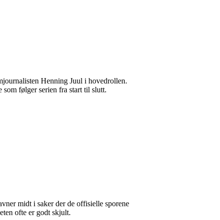
journalisten Henning Juul i hovedrollen.
m følger serien fra start til slutt.
avner midt i saker der de offisielle sporene
eten ofte er godt skjult.