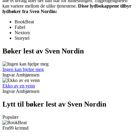
alle et utvalg titler der han står for innlesningen. Tilgjengeligheten
kan variere mellom de ulike tjenestene.
Disse lydbokappene tilbyr
lydbøker fra Sven Nordin:
BookBeat
Fabel
Nextory
Storytel
Bøker lest av Sven Nordin
Ingen kan hjelpe meg
Ingvar Ambjørnsen
Ekko av en venn
Ingvar Ambjørnsen
Lytt til bøker lest av Sven Nordin
Populær
Fra
99 kr
/mnd