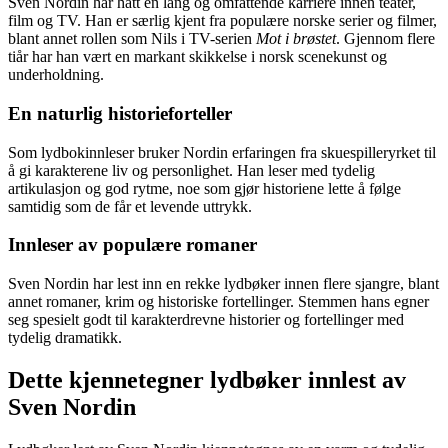
Sven Nordin har hatt en lang og omfattende karriere innen teater,
film og TV. Han er særlig kjent fra populære norske serier og filmer,
blant annet rollen som Nils i TV-serien
Mot i brøstet
. Gjennom flere
tiår har han vært en markant skikkelse i norsk scenekunst og
underholdning.
En naturlig historieforteller
Som lydbokinnleser bruker Nordin erfaringen fra skuespilleryrket til
å gi karakterene liv og personlighet. Han leser med tydelig
artikulasjon og god rytme, noe som gjør historiene lette å følge
samtidig som de får et levende uttrykk.
Innleser av populære romaner
Sven Nordin har lest inn en rekke lydbøker innen flere sjangre, blant
annet romaner, krim og historiske fortellinger. Stemmen hans egner
seg spesielt godt til karakterdrevne historier og fortellinger med
tydelig dramatikk.
Dette kjennetegner lydbøker innlest av
Sven Nordin