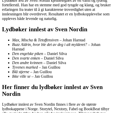
Lydbøker lest av Sven Nordin kjennetegnes av en varm og tydelig
fortellerstil. Han har en stemme med god tyngde og klang, og bruker
erfaringen fra teater til å gi karakterene troverdighet uten at
innlesningen blir overdrevet. Resultatet er en lydbokopplevelse som
oppleves både levende og naturlig.
Lydbøker innlest av Sven Nordin
Max, Mischa & Tetoffensiven
– Johan Harstad
Buzz Aldrin, hvor ble det av deg i alt mylderet?
– Johan
Harstad
Den engelske piken
– Daniel Silva
Den svarte enken
– Daniel Silva
Den andre kvinnen
– Daniel Silva
Tyvenes marked
– Jan Guillou
Blå stjerne
– Jan Guillou
Ikke ville se
– Jan Guillou
Her finner du lydbøker innlest av Sven
Nordin
Lydbøker innlest av Sven Nordin finnes i flere av de største
lydbokappene i Norge. Storytel, Nextory, Fabel og BookBeat tilbyr