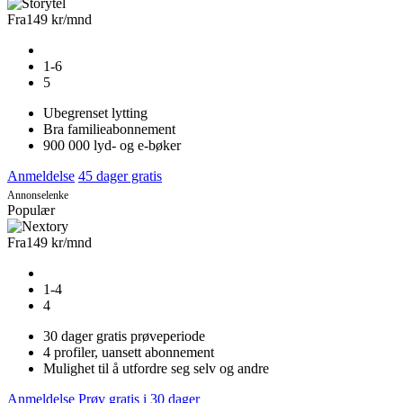
Fra
149 kr
/mnd
1-6
5
Ubegrenset lytting
Bra familieabonnement
900 000 lyd- og e-bøker
Anmeldelse
45 dager gratis
Annonselenke
Populær
Fra
149 kr
/mnd
1-4
4
30 dager gratis prøveperiode
4 profiler, uansett abonnement
Mulighet til å utfordre seg selv og andre
Anmeldelse
Prøv gratis i 30 dager