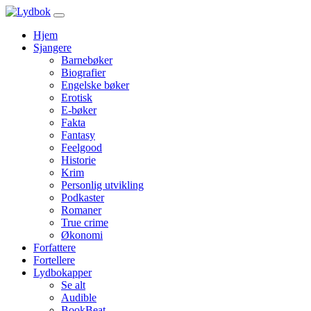
Hjem
Sjangere
Barnebøker
Biografier
Engelske bøker
Erotisk
E-bøker
Fakta
Fantasy
Feelgood
Historie
Krim
Personlig utvikling
Podkaster
Romaner
True crime
Økonomi
Forfattere
Fortellere
Lydbokapper
Se alt
Audible
BookBeat