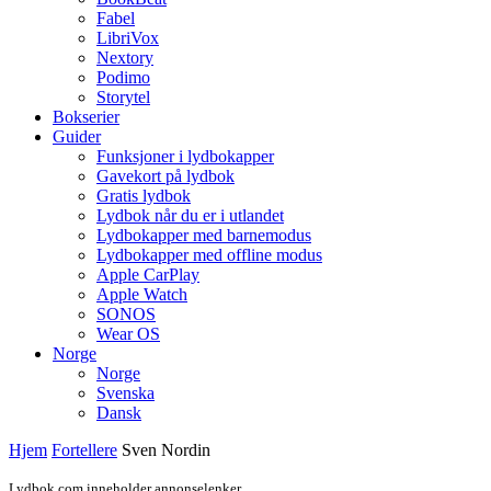
Fabel
LibriVox
Nextory
Podimo
Storytel
Bokserier
Guider
Funksjoner i lydbokapper
Gavekort på lydbok
Gratis lydbok
Lydbok når du er i utlandet
Lydbokapper med barnemodus
Lydbokapper med offline modus
Apple CarPlay
Apple Watch
SONOS
Wear OS
Norge
Norge
Svenska
Dansk
Hjem
Fortellere
Sven Nordin
Lydbok.com inneholder annonselenker.