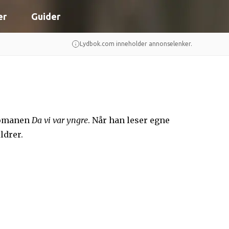
er
Guider
Lydbok.com inneholder annonselenker.
tromanen
Da vi var yngre
. Når han leser egne
ldrer.