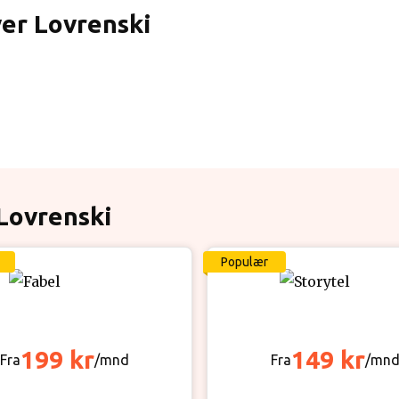
ver Lovrenski
 Lovrenski
Populær
199 kr
149 kr
Fra
/mnd
Fra
/mn