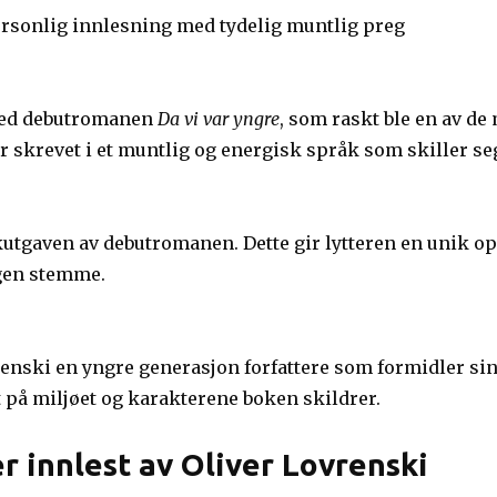
ersonlig innlesning med tydelig muntlig preg
med debutromanen
Da vi var yngre
, som raskt ble en av de
skrevet i et muntlig og energisk språk som skiller seg 
utgaven av debutromanen. Dette gir lytteren en unik opp
egen stemme.
nski en yngre generasjon forfattere som formidler sine
t på miljøet og karakterene boken skildrer.
 innlest av Oliver Lovrenski