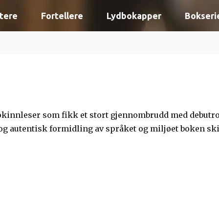
tere
Fortellere
Lydbokapper
Bokseri
dbokinnleser som fikk et stort gjennombrudd med debu
 og autentisk formidling av språket og miljøet boken ski