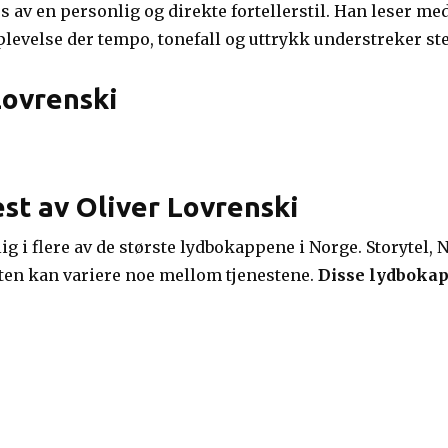
 av en personlig og direkte fortellerstil. Han leser med
pplevelse der tempo, tonefall og uttrykk understreker s
Lovrenski
est av Oliver Lovrenski
g i flere av de største lydbokappene i Norge. Storytel, Ne
eten kan variere noe mellom tjenestene.
Disse lydbokap