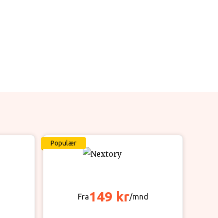
Populær
149 kr
d
Fra
/mnd