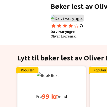
Bøker lest av Oli
Da vi var yngre
Oliver Lovrenski
Lytt til bøker lest av Oliver
Populær
Populær
99 kr
Fra
/mnd