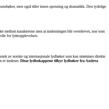
gdomsbøker, men også titler innen spenning og dramatikk. Den tydelige
ller mellom karakterene uten at innlesningen blir overdrevet, noe som
lle for lytteopplevelsen.
bliotek av norske og internasjonale lydbøker som kan strømmes direkte
n er innleser.
Disse lydbokappene tilbyr lydbøker fra Andrea