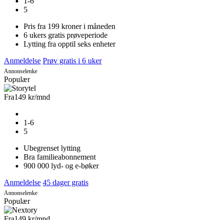
1-6
5
Pris fra 199 kroner i måneden
6 ukers gratis prøveperiode
Lytting fra opptil seks enheter
Anmeldelse
Prøv gratis i 6 uker
Annonselenke
Populær
Fra
149 kr
/mnd
1-6
5
Ubegrenset lytting
Bra familieabonnement
900 000 lyd- og e-bøker
Anmeldelse
45 dager gratis
Annonselenke
Populær
Fra
149 kr
/mnd