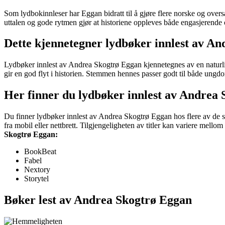
Som lydbokinnleser har Eggan bidratt til å gjøre flere norske og over
uttalen og gode rytmen gjør at historiene oppleves både engasjerende og
Dette kjennetegner lydbøker innlest av A
Lydbøker innlest av Andrea Skogtrø Eggan kjennetegnes av en naturlig 
gir en god flyt i historien. Stemmen hennes passer godt til både ungd
Her finner du lydbøker innlest av Andrea
Du finner lydbøker innlest av Andrea Skogtrø Eggan hos flere av de st
fra mobil eller nettbrett. Tilgjengeligheten av titler kan variere mell
Skogtrø Eggan:
BookBeat
Fabel
Nextory
Storytel
Bøker lest av Andrea Skogtrø Eggan