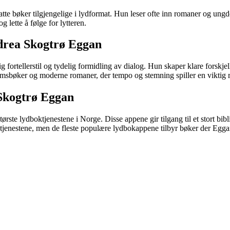
satte bøker tilgjengelige i lydformat. Hun leser ofte inn romaner og un
 lette å følge for lytteren.
ndrea Skogtrø Eggan
fortellerstil og tydelig formidling av dialog. Hun skaper klare forskje
omsbøker og moderne romaner, der tempo og stemning spiller en viktig ro
 Skogtrø Eggan
ørste lydboktjenestene i Norge. Disse appene gir tilgang til et stort bi
om tjenestene, men de fleste populære lydbokappene tilbyr bøker der Egga