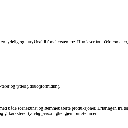
n tydelig og uttrykksfull fortellerstemme. Hun leser inn både romaner,
kterer og tydelig dialogformidling
d både scenekunst og stemmebaserte produksjoner. Erfaringen fra teater
 og gi karakterer tydelig personlighet gjennom stemmen.