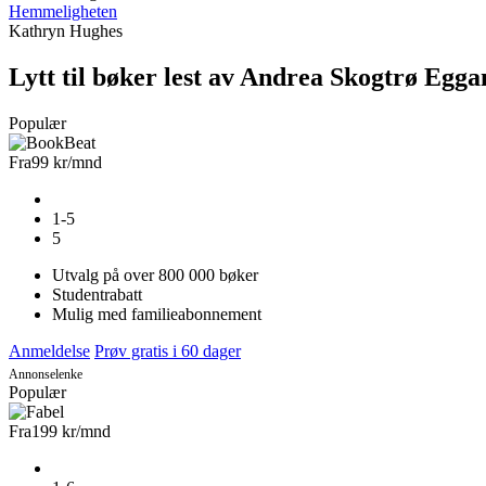
Hemmeligheten
Kathryn Hughes
Lytt til bøker lest av Andrea Skogtrø Egga
Populær
Fra
99 kr
/mnd
1-5
5
Utvalg på over 800 000 bøker
Studentrabatt
Mulig med familieabonnement
Anmeldelse
Prøv gratis i 60 dager
Annonselenke
Populær
Fra
199 kr
/mnd