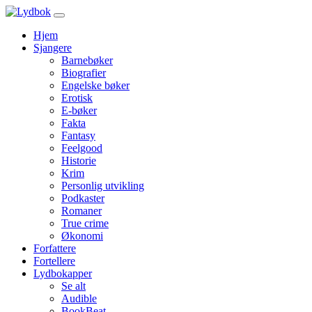
Hjem
Sjangere
Barnebøker
Biografier
Engelske bøker
Erotisk
E-bøker
Fakta
Fantasy
Feelgood
Historie
Krim
Personlig utvikling
Podkaster
Romaner
True crime
Økonomi
Forfattere
Fortellere
Lydbokapper
Se alt
Audible
BookBeat