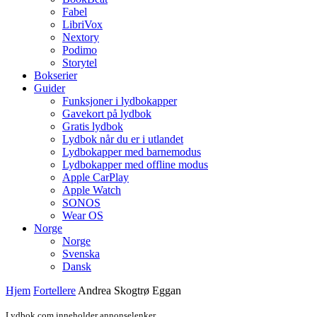
Fabel
LibriVox
Nextory
Podimo
Storytel
Bokserier
Guider
Funksjoner i lydbokapper
Gavekort på lydbok
Gratis lydbok
Lydbok når du er i utlandet
Lydbokapper med barnemodus
Lydbokapper med offline modus
Apple CarPlay
Apple Watch
SONOS
Wear OS
Norge
Norge
Svenska
Dansk
Hjem
Fortellere
Andrea Skogtrø Eggan
Lydbok.com inneholder annonselenker.