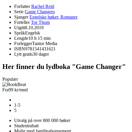
Forfatter
Rachel Reid
Serie
Game Changers
Sjanger
Engelske bøker
,
Romaner
Forteller
Tor Thom
Utgitt
8.10.2019
Språk
Engelsk
Lengde
10 h 15 min
Forlegger
Tantor Media
ISBN
9781541431621
Lytt gratis
30 dager
Her finner du lydboka "Game Changer"
Populær
Fra
99 kr
/mnd
1-5
5
Utvalg på over 800 000 bøker
Studentrabatt
Mulig med familieabonnement