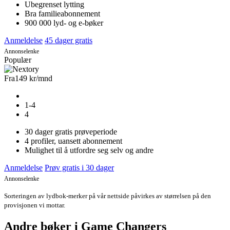
Ubegrenset lytting
Bra familieabonnement
900 000 lyd- og e-bøker
Anmeldelse
45 dager gratis
Annonselenke
Populær
Fra
149 kr
/mnd
1-4
4
30 dager gratis prøveperiode
4 profiler, uansett abonnement
Mulighet til å utfordre seg selv og andre
Anmeldelse
Prøv gratis i 30 dager
Annonselenke
Sorteringen av lydbok-merker på vår nettside påvirkes av størrelsen på den
provisjonen vi mottar.
Andre bøker i Game Changers