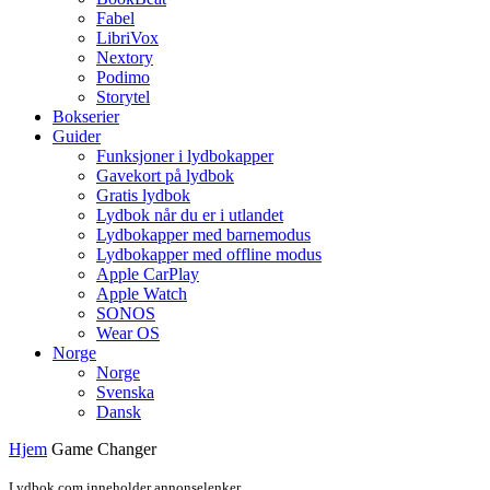
Fabel
LibriVox
Nextory
Podimo
Storytel
Bokserier
Guider
Funksjoner i lydbokapper
Gavekort på lydbok
Gratis lydbok
Lydbok når du er i utlandet
Lydbokapper med barnemodus
Lydbokapper med offline modus
Apple CarPlay
Apple Watch
SONOS
Wear OS
Norge
Norge
Svenska
Dansk
Hjem
Game Changer
Lydbok.com inneholder annonselenker.