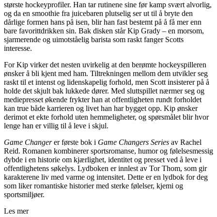
største hockeyprofiler. Han tar rutinene sine før kamp svært alvorlig,
og da en smoothie fra juicebaren plutselig ser ut til å bryte den
dårlige formen hans på isen, blir han fast bestemt på å få mer enn
bare favorittdrikken sin. Bak disken står Kip Grady – en morsom,
sjarmerende og uimotståelig barista som raskt fanger Scotts
interesse.
For Kip virker det nesten uvirkelig at den berømte hockeyspilleren
ønsker å bli kjent med ham. Tiltrekningen mellom dem utvikler seg
raskt til et intenst og lidenskapelig forhold, men Scott insisterer på å
holde det skjult bak lukkede dører. Med sluttspillet nærmer seg og
mediepresset økende frykter han at offentligheten rundt forholdet
kan true både karrieren og livet han har bygget opp. Kip ønsker
derimot et ekte forhold uten hemmeligheter, og spørsmålet blir hvor
lenge han er villig til å leve i skjul.
Game Changer
er første bok i
Game Changers Series
av Rachel
Reid. Romanen kombinerer sportsromanse, humor og følelsesmessig
dybde i en historie om kjærlighet, identitet og presset ved å leve i
offentlighetens søkelys. Lydboken er innlest av Tor Thom, som gir
karakterene liv med varme og intensitet. Dette er en lydbok for deg
som liker romantiske historier med sterke følelser, kjemi og
sportsmiljøer.
Les mer