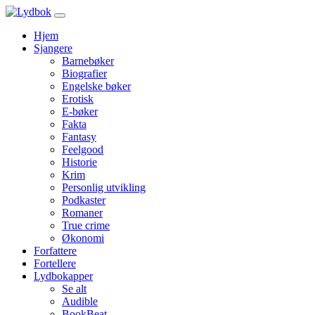
Hjem
Sjangere
Barnebøker
Biografier
Engelske bøker
Erotisk
E-bøker
Fakta
Fantasy
Feelgood
Historie
Krim
Personlig utvikling
Podkaster
Romaner
True crime
Økonomi
Forfattere
Fortellere
Lydbokapper
Se alt
Audible
BookBeat