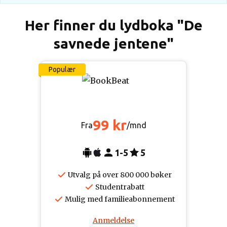
Her finner du lydboka "De
savnede jentene"
Populær
99 kr
Fra
/mnd
1-5
5
Utvalg på over 800 000 bøker
Studentrabatt
Mulig med familieabonnement
Anmeldelse