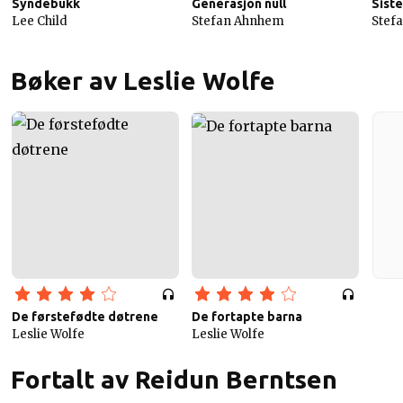
Syndebukk
Generasjon null
Siste
Lee Child
Stefan Ahnhem
Stef
Bøker av Leslie Wolfe
De førstefødte døtrene
De fortapte barna
Leslie Wolfe
Leslie Wolfe
Fortalt av Reidun Berntsen