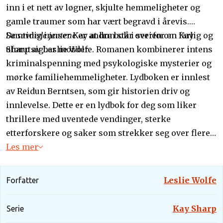
inn i et nett av løgner, skjulte hemmeligheter og
gamle traumer som har vært begravd i årevis.
Samtidig innser Kay at hun står overfor en farlig og
De savnede jentene
er andre bok i serien om Kay
uforutsigbar morder.
Sharp av Leslie Wolfe. Romanen kombinerer intens
kriminalspenning med psykologiske mysterier og
mørke familiehemmeligheter. Lydboken er innlest
av Reidun Berntsen, som gir historien driv og
innlevelse. Dette er en lydbok for deg som liker
thrillere med uventede vendinger, sterke
etterforskere og saker som strekker seg over flere
tiår.
Les mer
Leslie Wolfe
Forfatter
Kay Sharp
Serie