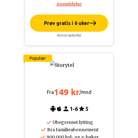
Anmeldelse
Prøv gratis i 6 uker
Annonselenke
Populær
149 kr
Fra
/mnd
1-6
5
Ubegrenset lytting
Bra familieabonnement
900 000 lyd- og e-bøker