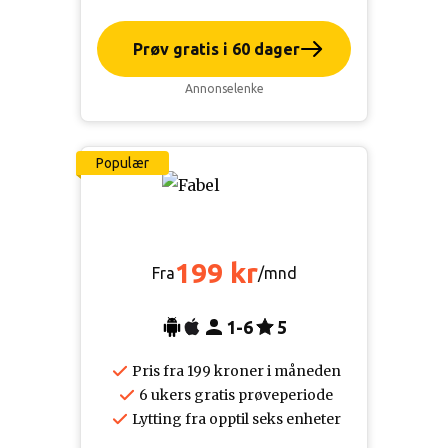
Prøv gratis i 60 dager
Annonselenke
Populær
199 kr
Fra
/mnd
1-6
5
Pris fra 199 kroner i måneden
6 ukers gratis prøveperiode
Lytting fra opptil seks enheter