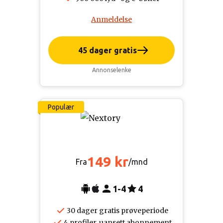
Anmeldelse
45 dager gratis
Annonselenke
Populær
149 kr
Fra
/mnd
1-4
4
30 dager gratis prøveperiode
4 profiler, uansett abonnement